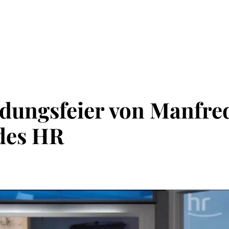
dungsfeier von Manfre
des HR