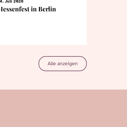
4. Juli 2026
7. Juni 2026
Hessenfest in Berlin
KiTa-Kin
Bertrams
Landtag
Alle anzeigen