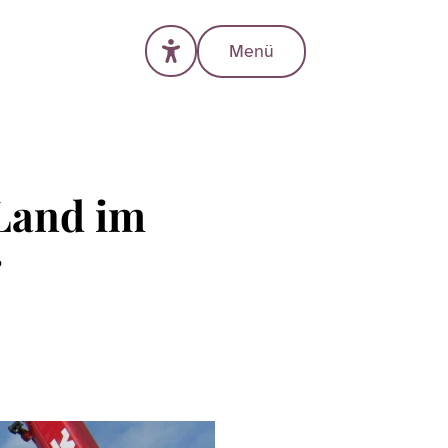
Menü
 Land im
r