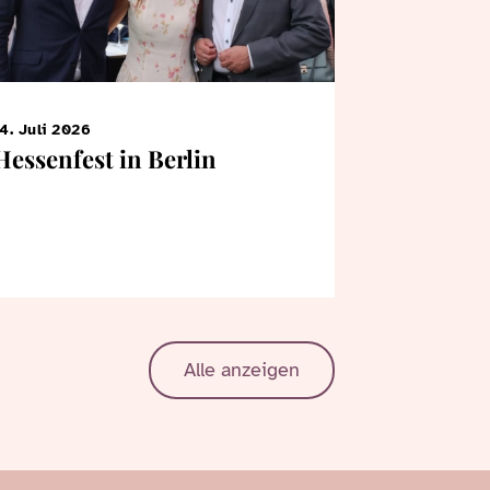
4. Juli 2026
7. Juni 2026
Hessenfest in Berlin
KiTa-Kin
Bertrams
Landtag
Alle anzeigen