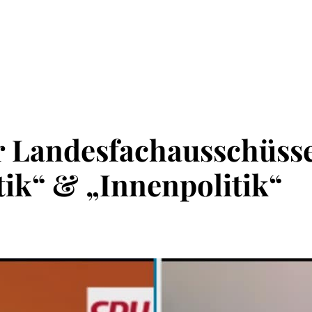
r Landesfachausschüsse
tik“ & „Innenpolitik“