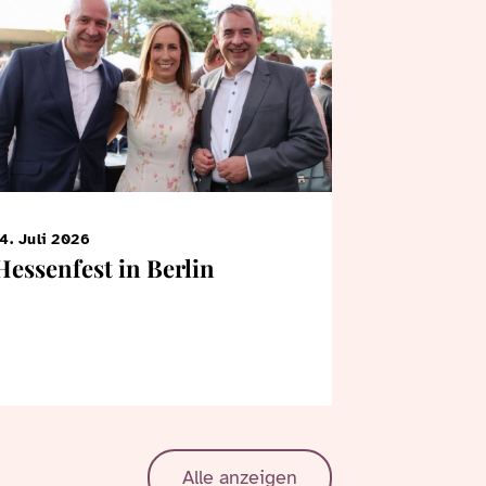
4. Juli 2026
7. Juni 2026
Hessenfest in Berlin
KiTa-Kin
Bertrams
Landtag
Alle anzeigen