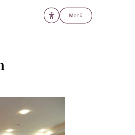
Menü
m