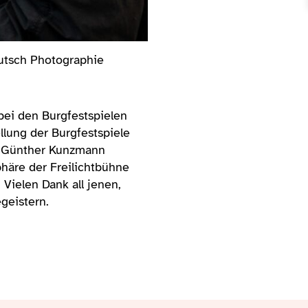
piele Bad Vilbel, 02.06.2023 Copyright by Stefan Krut
bei den Burgfestspielen
llung der Burgfestspiele
s-Günther Kunzmann
häre der Freilichtbühne
Vielen Dank all jenen,
geistern.