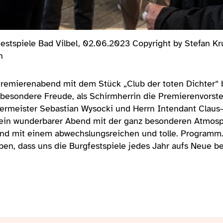
utsch Photographie
Premierenempfang Burgfests
60389 Frankfurt am Main
Premierenabend mit dem Stück „Club der toten Dichter“ 
e besondere Freude, als Schirmherrin die Premierenvorste
ermeister Sebastian Wysocki und Herrn Intendant Clau
r ein wunderbarer Abend mit der ganz besonderen Atmosp
und mit einem abwechslungsreichen und tolle. Programm. 
en, dass uns die Burgfestspiele jedes Jahr aufs Neue be