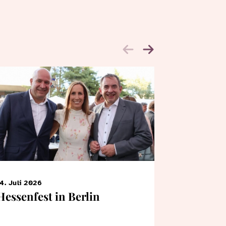
4. Juli 2026
7. Juni 2026
Hessenfest in Berlin
KiTa-Kin
Bertrams
Landtag