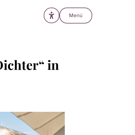
Menü
ichter“ in