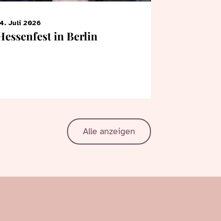
4. Juli 2026
7. Juni 2026
Hessenfest in Berlin
KiTa-Kin
Bertrams
Landtag
Alle anzeigen