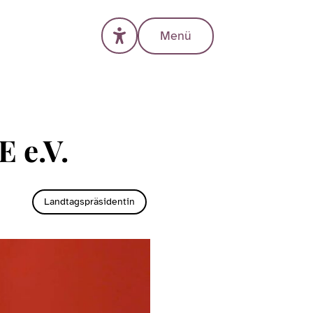
Menü
 e.V.
Landtagspräsidentin