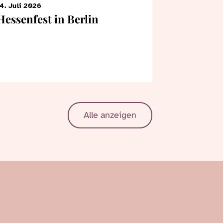
4. Juli 2026
7. Juni 2026
Hessenfest in Berlin
KiTa-Kin
Bertrams
Landtag
Alle anzeigen