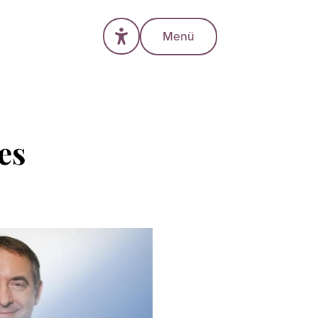
Menü
es