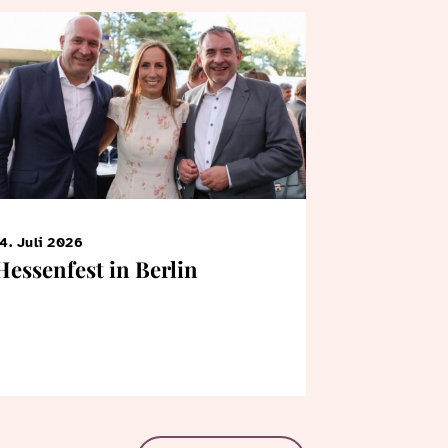
4. Juli 2026
7. Juni 2026
Hessenfest in Berlin
KiTa-Kin
Bertrams
Landtag