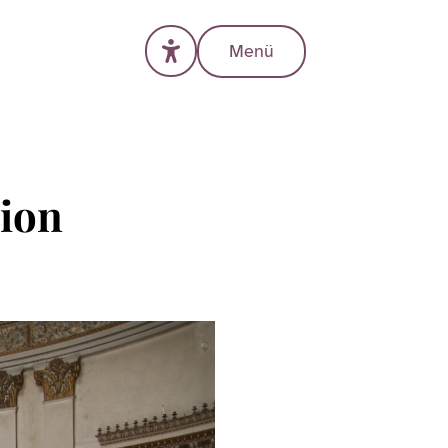
Menü
tion