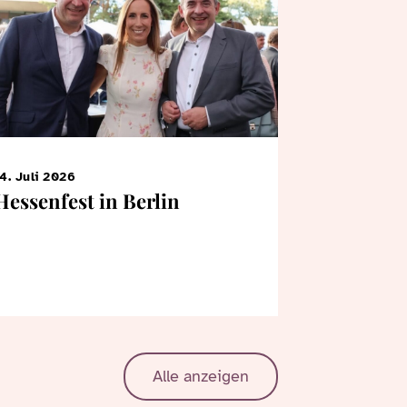
4. Juli 2026
7. Juni 2026
Hessenfest in Berlin
KiTa-Kin
Bertrams
Landtag
Alle anzeigen