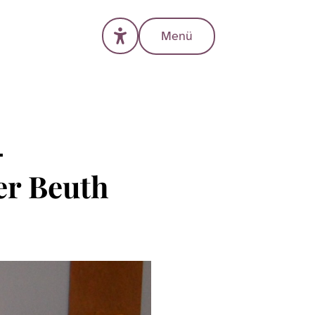
Menü
–
er Beuth