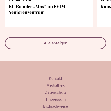
23. Juli 2026
19. Ju
KI-Roboter „Max“ im EVIM
Kuns
Seniorenzentrum
Alle anzeigen
Kontakt
Mediathek
Datenschutz
Impressum
Bildnachweise