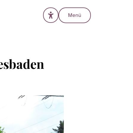
Menü
iesbaden