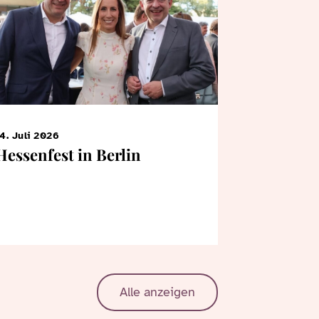
4. Juli 2026
7. Juni 2026
Hessenfest in Berlin
KiTa-Kin
Bertrams
Landtag
Alle anzeigen