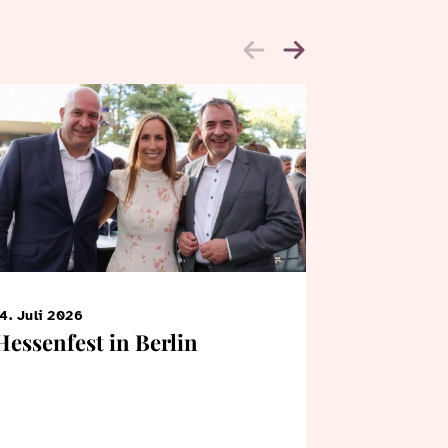
4. Juli 2026
7. Juni 2026
Hessenfest in Berlin
KiTa-Kin
Bertrams
Landtag