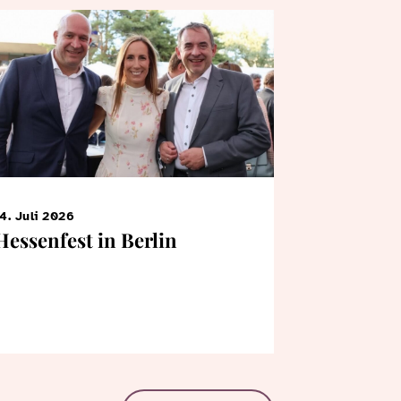
4. Juli 2026
7. Juni 2026
Hessenfest in Berlin
KiTa-Kin
Bertrams
Landtag