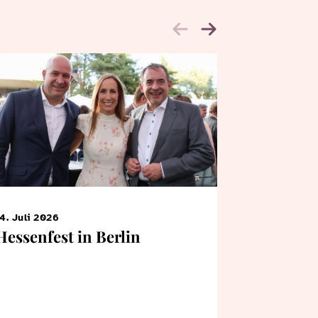
4. Juli 2026
7. Juni 2026
Hessenfest in Berlin
KiTa-Kin
Bertrams
Landtag