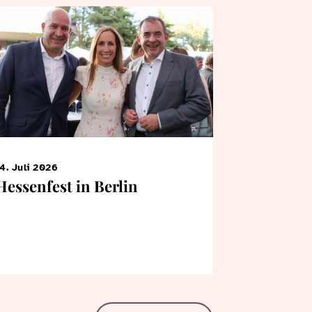
4. Juli 2026
7. Juni 2026
Hessenfest in Berlin
KiTa-Kin
Bertrams
Landtag