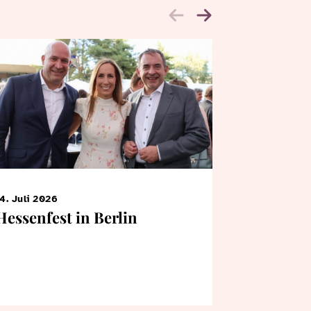
4. Juli 2026
7. Juni 2026
Hessenfest in Berlin
KiTa-Kin
Bertrams
Landtag